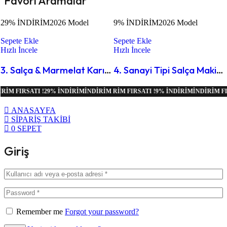
Favori Aramalar
29% İNDİRİM
2026 Model
9% İNDİRİM
2026 Model
Sepete Ekle
Sepete Ekle
Hızlı İncele
Hızlı İncele
3. Salça & Marmelat Karıştırıcı
4. Sanayi Tipi Salça Makinesi
24.950,00
₺
34.950,00
₺
49.950,00
₺
54.950,00
₺
İRİM
M FIRSATI !
İNDIRIM FIRSATI !
İNDIRIM FIRSATI !
29% İNDİRİM
9% İNDİRİM
13% İNDİRİM
İNDIRIM FIRSATI !
18% İNDİRİM
İNDIRIM FIRSATI !
İNDIRIM FIRSATI !
İNDIRIM FIRSATI !
29% İNDİRİM
9% İNDİRİM
13% İNDİRİM
İNDIRIM FIRSATI
18% İNDİRİM
İNDIRIM FIRS
İNDIRI
İ
ANASAYFA
SİPARİŞ TAKİBİ
0
SEPET
Giriş
Remember me
Forgot your password?