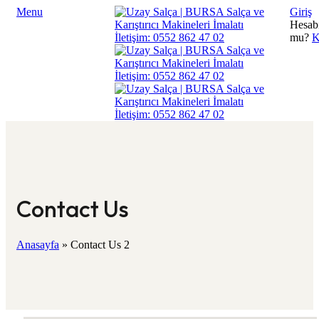
Menu
Giriş
Hesab
mu?
K
Contact Us
Anasayfa
»
Contact Us 2