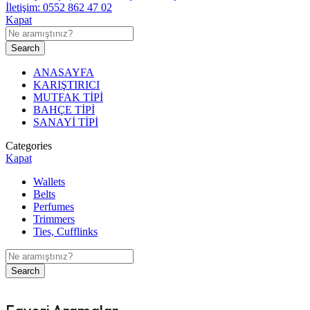
Kapat
Search
ANASAYFA
KARIŞTIRICI
MUTFAK TİPİ
BAHÇE TİPİ
SANAYİ TİPİ
Categories
Kapat
Wallets
Belts
Perfumes
Trimmers
Ties, Cufflinks
Search