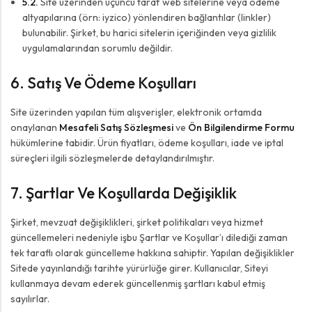
5.2.
Site üzerinden üçüncü taraf web sitelerine veya ödeme
altyapılarına (örn: iyzico) yönlendiren bağlantılar (linkler)
bulunabilir. Şirket, bu harici sitelerin içeriğinden veya gizlilik
uygulamalarından sorumlu değildir.
6. Satış Ve Ödeme Koşulları
Site üzerinden yapılan tüm alışverişler, elektronik ortamda
onaylanan
Mesafeli Satış Sözleşmesi
ve
Ön Bilgilendirme Formu
hükümlerine tabidir. Ürün fiyatları, ödeme koşulları, iade ve iptal
süreçleri ilgili sözleşmelerde detaylandırılmıştır.
7. Şartlar Ve Koşullarda Değişiklik
Şirket, mevzuat değişiklikleri, şirket politikaları veya hizmet
güncellemeleri nedeniyle işbu Şartlar ve Koşullar’ı dilediği zaman
tek taraflı olarak güncelleme hakkına sahiptir. Yapılan değişiklikler
Sitede yayınlandığı tarihte yürürlüğe girer. Kullanıcılar, Siteyi
kullanmaya devam ederek güncellenmiş şartları kabul etmiş
sayılırlar.