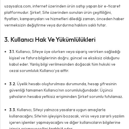
uzaysalca.com, internet üzerinden ürün satışı yapan bir e-ticaret
platformudur. Şirket, Site üzerinden sunulan ürün çeşitliliğini,
fiyatları, kampanyaları ve hizmetleri dilediği zaman, önceden haber
vermeksizin değiştirme veya durdurma hakkını saklı tutar.
3. Kullanıcı Hak Ve Yükümlülükleri
3.1.
Kullanıcı, Siteye üye olurken veya sipariş verirken sağladığı
kişisel ve fatura bilgilerinin doğru, güncel ve eksiksiz olduğunu
kabul eder. Yanlış bilgi verilmesinden doğacak tüm hukuki ve
cezai sorumluluk Kullanıcı’ya aittir.
3.2.
Üyelik hesabı oluşturulması durumunda, hesap şifresinin
güvenliği tamamen Kullanıcı’nın sorumluluğundadır. Üçüncü
şahısların hesaba yetkisiz erişiminden Şirket sorumlu tutulamaz.
3.3.
Kullanıcı, Siteyi yalnızca yasalara uygun amaçlarla
kullanacağını; Site’nin işleyişini bozacak, virüs veya zararlı yazılım
içeren işlemler yapmayacağını ve diğer kullanıcıların bilgilerine
izinsiz erişmeyeceğini taahhüt eder.