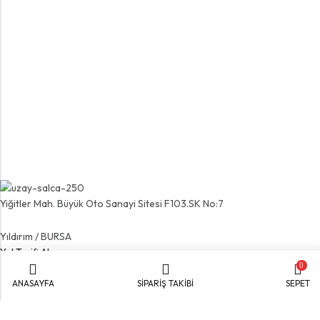
Yiğitler Mah. Büyük Oto Sanayi Sitesi F103.SK No:7
Yıldırım / BURSA
Yol Tarifi Al
0
info@uzaysalca.com
ANASAYFA
SİPARİŞ TAKİBİ
SEPET
0552 862 47 02