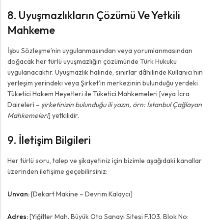
8. Uyuşmazlıkların Çözümü Ve Yetkili
Mahkeme
İşbu Sözleşme’nin uygulanmasından veya yorumlanmasından
doğacak her türlü uyuşmazlığın çözümünde Türk Hukuku
uygulanacaktır. Uyuşmazlık halinde, sınırlar dâhilinde Kullanıcı’nın
yerleşim yerindeki veya Şirket’in merkezinin bulunduğu yerdeki
Tüketici Hakem Heyetleri ile Tüketici Mahkemeleri [veya İcra
Daireleri –
şirketinizin bulunduğu ili yazın, örn: İstanbul Çağlayan
Mahkemeleri
] yetkilidir.
9. İletişim Bilgileri
Her türlü soru, talep ve şikayetiniz için bizimle aşağıdaki kanallar
üzerinden iletişime geçebilirsiniz:
Unvan:
[Dekart Makine – Devrim Kalaycı]
Adres:
[Yiğitler Mah. Büyük Oto Sanayi Sitesi F.103. Blok No: