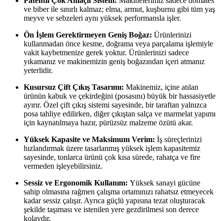
Patentli Çok Amaçlı Sistem:
Makinelerimiz sadece domates
ve biber ile sınırlı kalmaz; elma, armut, kuşburnu gibi tüm yaş
meyve ve sebzeleri aynı yüksek performansla işler.
Ön İşlem Gerektirmeyen Geniş Boğaz:
Ürünlerinizi
kullanmadan önce kesme, doğrama veya parçalama işlemiyle
vakit kaybetmenize gerek yoktur. Ürünlerinizi sadece
yıkamanız ve makinemizin geniş boğazından içeri atmanız
yeterlidir.
Kusursuz Çift Çıkış Tasarımı:
Makinemiz, içine atılan
ürünün kabuk ve çekirdeğini (posasını) büyük bir hassasiyetle
ayırır. Özel çift çıkış sistemi sayesinde, bir taraftan yalnızca
posa tahliye edilirken, diğer çıkıştan salça ve marmelat yapımı
için kaynatılmaya hazır, pürüzsüz malzeme özütü akar.
Yüksek Kapasite ve Maksimum Verim:
İş süreçlerinizi
hızlandırmak üzere tasarlanmış yüksek işlem kapasitemiz
sayesinde, tonlarca ürünü çok kısa sürede, rahatça ve fire
vermeden işleyebilirsiniz.
Sessiz ve Ergonomik Kullanım:
Yüksek sanayi gücüne
sahip olmasına rağmen çalışma ortamınızı rahatsız etmeyecek
kadar sessiz çalışır. Ayrıca güçlü yapısına tezat oluşturacak
şekilde taşıması ve istenilen yere gezdirilmesi son derece
kolaydır.