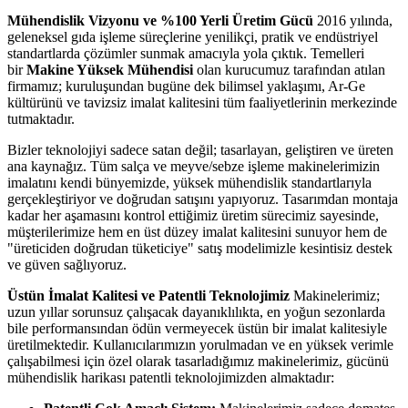
Mühendislik Vizyonu ve %100 Yerli Üretim Gücü
2016 yılında,
geleneksel gıda işleme süreçlerine yenilikçi, pratik ve endüstriyel
standartlarda çözümler sunmak amacıyla yola çıktık. Temelleri
bir
Makine Yüksek Mühendisi
olan kurucumuz tarafından atılan
firmamız; kuruluşundan bugüne dek bilimsel yaklaşımı, Ar-Ge
kültürünü ve tavizsiz imalat kalitesini tüm faaliyetlerinin merkezinde
tutmaktadır.
Bizler teknolojiyi sadece satan değil; tasarlayan, geliştiren ve üreten
ana kaynağız. Tüm salça ve meyve/sebze işleme makinelerimizin
imalatını kendi bünyemizde, yüksek mühendislik standartlarıyla
gerçekleştiriyor ve doğrudan satışını yapıyoruz. Tasarımdan montaja
kadar her aşamasını kontrol ettiğimiz üretim sürecimiz sayesinde,
müşterilerimize hem en üst düzey imalat kalitesini sunuyor hem de
"üreticiden doğrudan tüketiciye" satış modelimizle kesintisiz destek
ve güven sağlıyoruz.
Üstün İmalat Kalitesi ve Patentli Teknolojimiz
Makinelerimiz;
uzun yıllar sorunsuz çalışacak dayanıklılıkta, en yoğun sezonlarda
bile performansından ödün vermeyecek üstün bir imalat kalitesiyle
üretilmektedir. Kullanıcılarımızın yorulmadan ve en yüksek verimle
çalışabilmesi için özel olarak tasarladığımız makinelerimiz, gücünü
mühendislik harikası patentli teknolojimizden almaktadır: