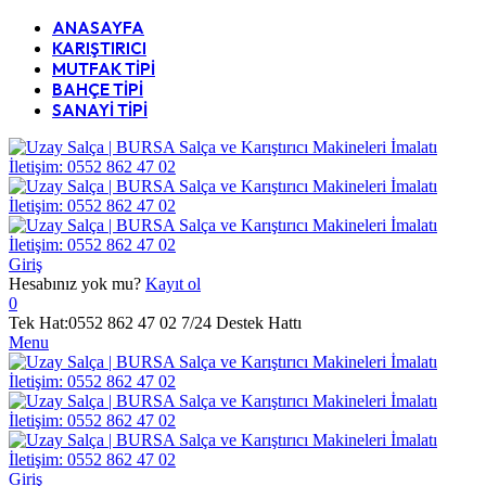
ANASAYFA
KARIŞTIRICI
MUTFAK TİPİ
BAHÇE TİPİ
SANAYİ TİPİ
Giriş
Hesabınız yok mu?
Kayıt ol
0
Tek Hat:0552 862 47 02
7/24 Destek Hattı
Menu
Giriş