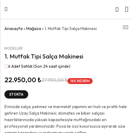
Anasayfa
»
Mağaza
»
1. Mutfak Tipi Salça Makinesi
MODELLER
1. Mutfak Tipi Salça Makinesi
6 Adet Satıldı (Son 24 saat içinde)
22.950,00
₺
27.950,00
₺
18% İNDİRİM
STOKTA
Evinizde salça, pekmez ve marmelat yapımını en hızlı ve pratik hale
getiren Uzay Salça Makinesi, domates ve biber salçası
hazırlıklarınızda yüksek kapasitesiyle mutfağınızdaki en
profesyonel yardımcınızdır. Posa ile özü kusursuzca ayırarak size
zaman kazandırır ve maksimum verim sağlar.