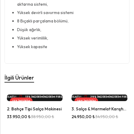
aktarma sistemi,
Yüksek devirli savurma sistemi
8 Bıçaklı parçalama bölümü,
Düşük ağırlık,
Yüksek verimlilik,
Yüksek kapasite
İlgili Ürünler
FIRSATI !
 İNDİRİM
İNDIRIM FIRSATI !
İNDIRIM FIRSATI !
13% İNDİRİM
29% İNDİRİM
İNDIRIM FIRSATI !
9% İNDİRİM
İNDIRIM FIRSATI !
İNDIRIM FIRSATI !
13% İNDİRİM
29% İNDİRİM
İNDIRIM FIRSATI !
9% İNDİRİM
İNDIRIM FIRSATI !
İNDIRIM FIR
13% 
13% İNDİRİM
29% İNDİRİM
2. Bahçe Tipi Salça Makinesi
3. Salça & Marmelat Karıştırıcı
2026 MODEL
2026 MODEL
33.950,00
₺
38.950,00
₺
24.950,00
₺
34.950,00
₺