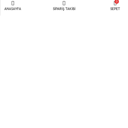
0
ANASAYFA
SİPARİŞ TAKİBİ
SEPET
Yiğitler Mah. Büyük Oto Sanayi Sitesi F103.SK No:7
Yıldırım / BURSA
Yol Tarifi Al
info@uzaysalca.com
0552 862 47 02
Uzay Salça
Hakkımızda
Bize Ulaşın