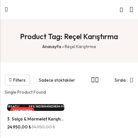
Product Tag: Reçel Karıştırma
Anasayfa
»
Reçel Karıştırma
Filters
Sadece stoktakiler
Sırala :
Single Product Found
M FIRSATI !
29% İNDİRİM
İNDIRIM FIRSATI !
29% İNDİRİM
İNDIRIM FIRSATI !
29% İNDİRİM
3. Salça & Marmelat Karıştırıcı
2026 MODEL
24.950,00
₺
34.950,00
₺