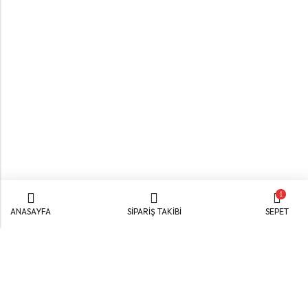
1
ANASAYFA
SİPARİŞ TAKİBİ
SEPET
Yiğitler Mah. Büyük Oto Sanayi Sitesi F103.SK No:7
Yıldırım / BURSA
YOL TARIFI AL
info@uzaysalca.com